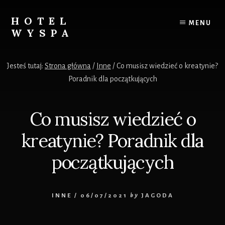
Skip
to
HOTEL
MENU
content
WYSPA
Hotel
wyspa
Jesteś tutaj:
Strona główna
/
Inne
/
Co musisz wiedzieć o kreatynie?
to
Poradnik dla początkujących
Twoje
miejsce
w
Co musisz wiedzieć o
sieci
z
kreatynie? Poradnik dla
precyzyjnie
wyselekcjonowanymi
początkujących
informacjami.
INNE
/
06/07/2021
by
JAGODA